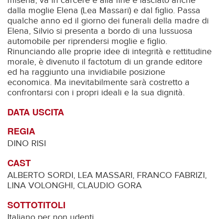
miseria, va in carcere e alla fine è lasciato anche
dalla moglie Elena (Lea Massari) e dal figlio. Passa
qualche anno ed il giorno dei funerali della madre di
Elena, Silvio si presenta a bordo di una lussuosa
automobile per riprendersi moglie e figlio.
Rinunciando alle proprie idee di integrità e rettitudine
morale, è divenuto il factotum di un grande editore
ed ha raggiunto una invidiabile posizione
economica. Ma inevitabilmente sarà costretto a
confrontarsi con i propri ideali e la sua dignità.
DATA USCITA
REGIA
DINO RISI
CAST
ALBERTO SORDI, LEA MASSARI, FRANCO FABRIZI,
LINA VOLONGHI, CLAUDIO GORA
SOTTOTITOLI
Italiano per non udenti