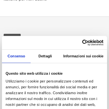
Consenso
Dettagli
Informazioni sui cookie
Durata:
120 min
Formato video:
1.85:1 - B/N
Formato audio:
Questo sito web utilizza i cookie
italiano mono
italiano dolby digital 5.1
Utilizziamo i cookie per personalizzare contenuti ed
annunci, per fornire funzionalità dei social media e per
Contenuti extra:
analizzare il nostro traffico. Condividiamo inoltre
MENÙ ANIMATI - SELEZIONE SCENE - CINEGIORNALI
informazioni sul modo in cui utilizza il nostro sito con i
D’EPOCA - GALLERIA FOTOGRAFICA INTERVISTE:
nostri partner che si occupano di analisi dei dati web,