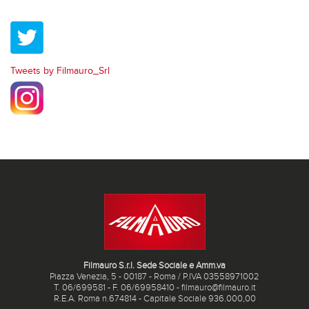
Tweets by Filmauro_Srl
Filmauro S.r.l. Sede Sociale e Amm.va
Piazza Venezia, 5 - 00187 - Roma / P.IVA 03558971002
T. 06/699581 - F. 06/69958410 - filmauro@filmauro.it
R.E.A. Roma n.674814 - Capitale Sociale 936.000,00