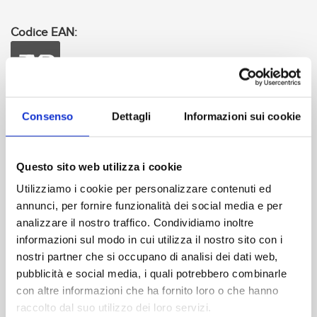
Codice EAN:
Durata:
100 min
Consenso
Dettagli
Informazioni sui cookie
Formato video:
16/9 - 2.35:1
Questo sito web utilizza i cookie
Codice EAN:
Utilizziamo i cookie per personalizzare contenuti ed
annunci, per fornire funzionalità dei social media e per
analizzare il nostro traffico. Condividiamo inoltre
DIGITAL DOWNLOAD
informazioni sul modo in cui utilizza il nostro sito con i
nostri partner che si occupano di analisi dei dati web,
pubblicità e social media, i quali potrebbero combinarle
con altre informazioni che ha fornito loro o che hanno
raccolto dal suo utilizzo dei loro servizi.