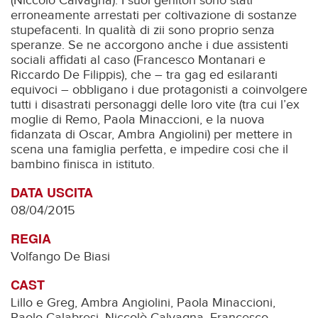
(Niccolò Calvagna). I suoi genitori sono stati
erroneamente arrestati per coltivazione di sostanze
stupefacenti. In qualità di zii sono proprio senza
speranze. Se ne accorgono anche i due assistenti
sociali affidati al caso (Francesco Montanari e
Riccardo De Filippis), che – tra gag ed esilaranti
equivoci – obbligano i due protagonisti a coinvolgere
tutti i disastrati personaggi delle loro vite (tra cui l’ex
moglie di Remo, Paola Minaccioni, e la nuova
fidanzata di Oscar, Ambra Angiolini) per mettere in
scena una famiglia perfetta, e impedire cosi che il
bambino finisca in istituto.
DATA USCITA
08/04/2015
REGIA
Volfango De Biasi
CAST
Lillo e Greg, Ambra Angiolini, Paola Minaccioni,
Paolo Calabresi, Niccolò Calvagna, Francesco