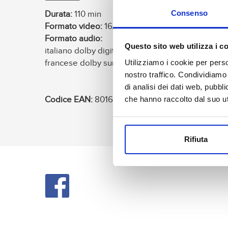
Consenso
Durata:
110 min
Formato video:
16/9 - 2.35:1
Formato audio:
Questo sito web utilizza i c
italiano dolby digital 5.1
Utilizziamo i cookie per perso
francese dolby surround 2.0
nostro traffico. Condividiamo 
di analisi dei dati web, pubbl
che hanno raccolto dal suo uti
Codice EAN:
8016024029899
Rifiuta