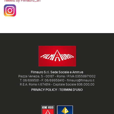
Tweets by Filmauro_Srl
Filmauro S.r.l. Sede Sociale e Amm.va
Piazza Venezia, 5 - 00187 - Roma / P.IVA 03558971002
T. 06/699581 - F. 06/69958410 - filmauro@filmauro.it
R.E.A. Roma n.674814 - Capitale Sociale 936.000,00
PRIVACY POLICY
|
TERMINI D'USO