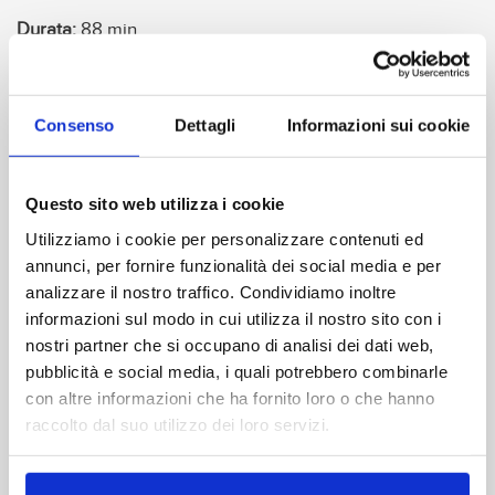
Durata:
88 min
Formato video:
16/9 - 1.85:1
Formato audio:
italiano dolby digital 5.1
Consenso
Dettagli
Informazioni sui cookie
italiano originale mono
Contenuti extra:
Questo sito web utilizza i cookie
MENÙ ANIMATI - SELEZIONE SCENE - TRAILER
Utilizziamo i cookie per personalizzare contenuti ed
CINEMATOGRAFICO - VIDEO RIMASTERIZZATO IN
annunci, per fornire funzionalità dei social media e per
HIGH DEFINITION DA NEGATIVO ORIGINALE - AUDIO
analizzare il nostro traffico. Condividiamo inoltre
RIELABORATO IN DOLBY DIGITAL 5.1
informazioni sul modo in cui utilizza il nostro sito con i
Codice EAN:
8016024030697
nostri partner che si occupano di analisi dei dati web,
pubblicità e social media, i quali potrebbero combinarle
con altre informazioni che ha fornito loro o che hanno
DIGITAL DOWNLOAD
raccolto dal suo utilizzo dei loro servizi.