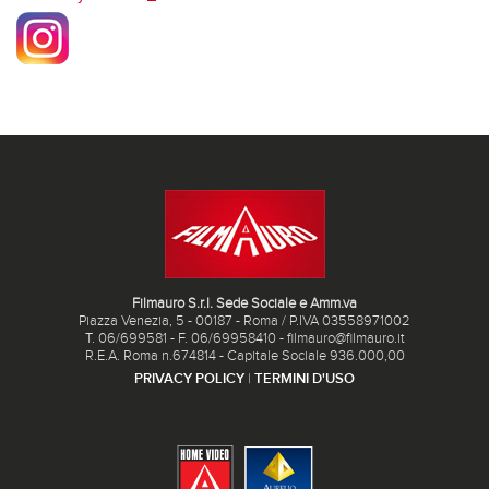
Filmauro S.r.l. Sede Sociale e Amm.va
Piazza Venezia, 5 - 00187 - Roma / P.IVA 03558971002
T. 06/699581 - F. 06/69958410 - filmauro@filmauro.it
R.E.A. Roma n.674814 - Capitale Sociale 936.000,00
PRIVACY POLICY
|
TERMINI D'USO