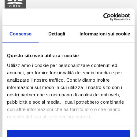
Durata:
101 min
Formato video:
16/9 - 2.35:1
Consenso
Dettagli
Informazioni sui cookie
Formato audio:
italiano dolby digital 2.0
Questo sito web utilizza i cookie
Contenuti extra:
MENÙ ANIMATI - SELEZIONE SCENE - TRAILER
Utilizziamo i cookie per personalizzare contenuti ed
CINEMATOGRAFICO - VIDEO RIMASTERIZZATO IN
annunci, per fornire funzionalità dei social media e per
HIGH DEFINITION DA NEGATIVO ORIGINALE
analizzare il nostro traffico. Condividiamo inoltre
Codice EAN:
8016024030598
informazioni sul modo in cui utilizza il nostro sito con i
nostri partner che si occupano di analisi dei dati web,
pubblicità e social media, i quali potrebbero combinarle
con altre informazioni che ha fornito loro o che hanno
DIGITAL DOWNLOAD
raccolto dal suo utilizzo dei loro servizi.