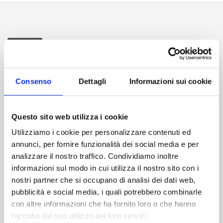
Consenso
Dettagli
Informazioni sui cookie
Durata:
90 min
Formato video:
16/9 - 1.85:1
Formato audio:
Questo sito web utilizza i cookie
italiano stereo
Utilizziamo i cookie per personalizzare contenuti ed
italiano dolby digital 5.1
annunci, per fornire funzionalità dei social media e per
analizzare il nostro traffico. Condividiamo inoltre
Contenuti extra:
informazioni sul modo in cui utilizza il nostro sito con i
MENÙ ANIMATI - SELEZIONE SCENE - SPECIALE
nostri partner che si occupano di analisi dei dati web,
AMICI...SUL SET - INTERVISTE - TV SPOT - TRAILER
pubblicità e social media, i quali potrebbero combinarle
Codice EAN:
8016024026898
con altre informazioni che ha fornito loro o che hanno
raccolto dal suo utilizzo dei loro servizi.