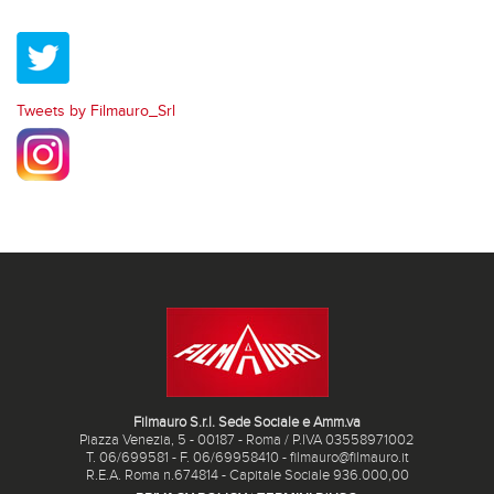
Tweets by Filmauro_Srl
Filmauro S.r.l. Sede Sociale e Amm.va
Piazza Venezia, 5 - 00187 - Roma / P.IVA 03558971002
T. 06/699581 - F. 06/69958410 - filmauro@filmauro.it
R.E.A. Roma n.674814 - Capitale Sociale 936.000,00